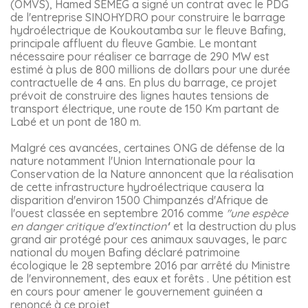
(OMVS), Hamed SEMEG a signé un contrat avec le PDG 
de l'entreprise SINOHYDRO pour construire le barrage 
hydroélectrique de Koukoutamba sur le fleuve Bafing, 
principale affluent du fleuve Gambie. Le montant 
nécessaire pour réaliser ce barrage de 290 MW est 
estimé à plus de 800 millions de dollars pour une durée 
contractuelle de 4 ans. En plus du barrage, ce projet 
prévoit de construire des lignes hautes tensions de 
transport électrique, une route de 150 Km partant de 
Labé et un pont de 180 m.
Malgré ces avancées, certaines ONG de défense de la 
nature notamment l'Union Internationale pour la 
Conservation de la Nature annoncent que la réalisation 
de cette infrastructure hydroélectrique causera la 
disparition d'environ 1500 Chimpanzés d'Afrique de 
l'ouest classée en septembre 2016 comme 
''une espèce 
en danger critique d'extinction'
' et la destruction du plus 
grand air protégé pour ces animaux sauvages, le parc 
national du moyen Bafing déclaré patrimoine 
écologique le 28 septembre 2016 par arrêté du Ministre 
de l'environnement, des eaux et forêts . Une pétition est 
en cours pour amener le gouvernement guinéen a 
renoncé à ce projet